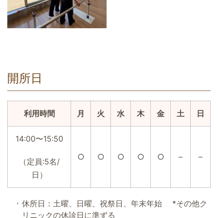
開所日
利用時間
月
火
水
木
金
土
日
14:00〜15:50
○
○
○
○
○
–
–
（定員:5名/
日）
休所日：土曜、日曜、祝祭日、年末年始 *その他ク
リニックの休診日に準ずる