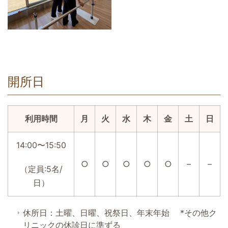
開所日
利用時間
月
火
水
木
金
土
日
14:00〜15:50
○
○
○
○
○
–
–
（定員:5名/
日）
休所日：土曜、日曜、祝祭日、年末年始 *その他ク
リニックの休診日に準ずる